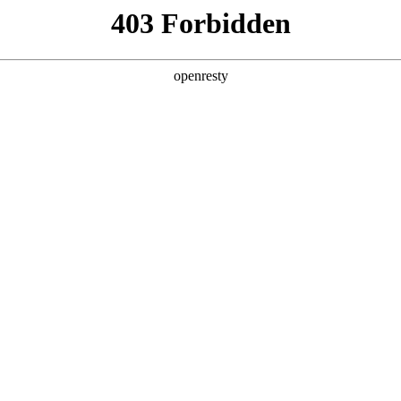
产品及服务
行业解决方案
合作伙伴
投资者关系
之道
高性能AI计算芯片主要供应商的全年产能早早锁定殆尽，高端AI服务器
亿计，智能体集中应用的高峰时段，资源池分分钟“爆表”、“告警”。